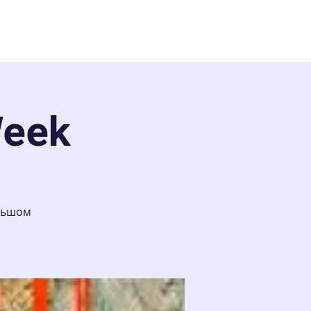
Week
ольшом