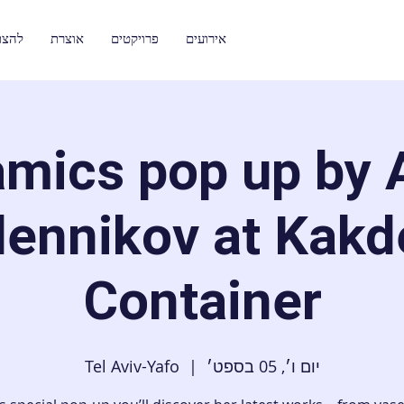
אירועים
פרויקטים
אוצרת
להצת
amics pop up by 
ennikov at Kakd
Container
יום ו׳, 05 בספט׳
  |  
Tel Aviv-Yafo