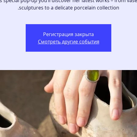
is special pop-up you’ll discover her latest works – from vas
sculptures to a delicate porcelain collection.
Регистрация закрыта
Смотреть другие события