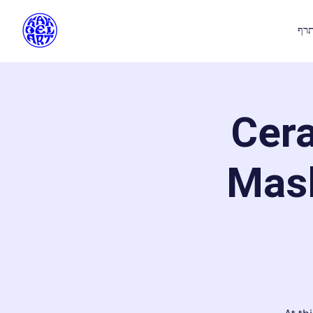
רף
Cer
Masl