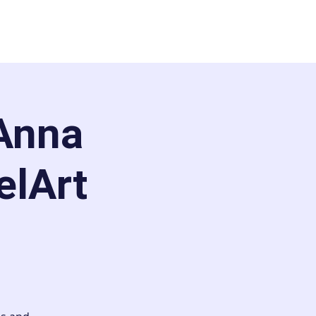
Anna
elArt