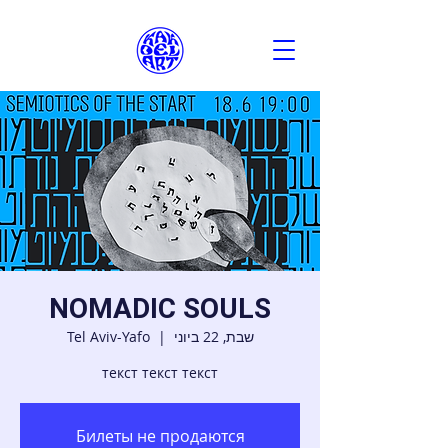
NOMADIC SOULS
שבת, 22 ביוני
  |  
Tel Aviv-Yafo
текст текст текст
Билеты не продаются